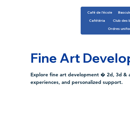
Café de l'école
Bascul
Cafétéria
Club des 
Ordres unif
Fine Art Devel
Explore fine art development � 2d, 3d & a
experiences, and personalized support.