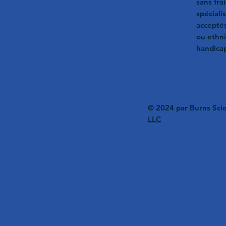
sans fra
spéciali
acceptés
ou ethni
handicap
© 2024 par Burns Scie
LLC