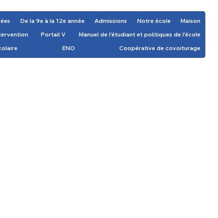
nées
De la 9e à la 12e année
Admissions
Notre école
Maison
ntervention
Portail V
Manuel de l'étudiant et politiques de l'école
colaire
ENO
Coopérative de covoiturage