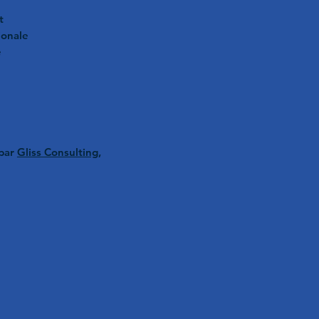
t
ionale
e
 par
Gliss Consulting,