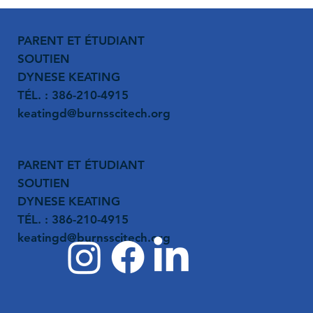
PARENT ET ÉTUDIANT
SOUTIEN
DYNESE KEATING
TÉL. : 386-210-4915
keatingd@burnsscitech.org
PARENT ET ÉTUDIANT
SOUTIEN
DYNESE KEATING
TÉL. : 386-210-4915
keatingd@burnsscitech.org