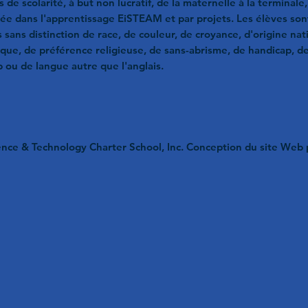
is de scolarité, à but non lucratif, de la maternelle à la terminale,
sée dans l'apprentissage EiSTEAM et par projets. Les élèves son
 sans distinction de race, de couleur, de croyance, d'origine nat
que, de préférence religieuse, de sans-abrisme, de handicap, d
 ou de langue autre que l'anglais.
nce & Technology Charter School, Inc. Conception du site Web