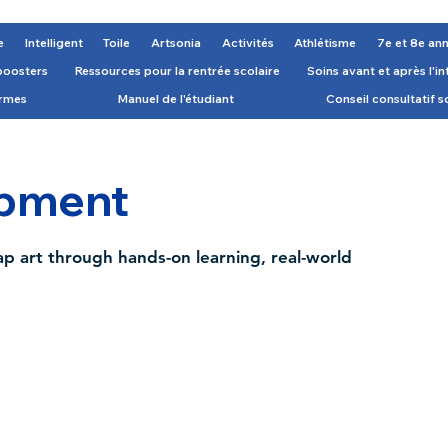
e
Intelligent
Toile
Artsonia
Activités
Athlétisme
7e et 8e an
boosters
Ressources pour la rentrée scolaire
Soins avant et après l'i
ormes
Manuel de l'étudiant
Conseil consultatif s
opment
p art through hands-on learning, real-world