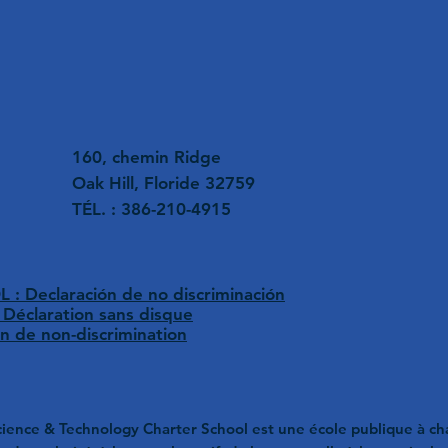
160, chemin Ridge
Oak Hill, Floride 32759
TÉL. : 386-210-4915
: Declaración de no discriminación
 Déclaration sans disque
on de non-discrimination
ience & Technology Charter School est une école publique à ch