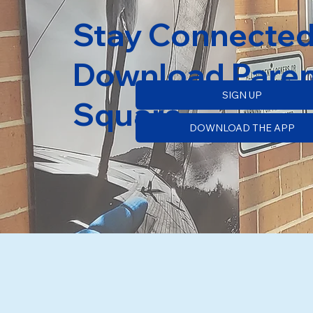
Stay Connected
Download Paren
SIGN UP
Square
DOWNLOAD THE APP