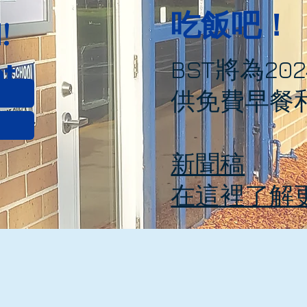
吃飯吧！
!
t
BST將為20
供免費早餐
新聞稿
在這裡了解