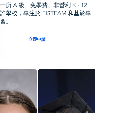
一所 A 級、免學費、非營利 K - 12
許學校，專注於 EiSTEAM 和基於專
學習。
立即申請