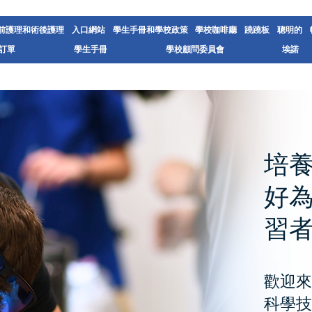
前護理和術後護理
入口網站
學生手冊和學校政策
學校咖啡廳
蹺蹺板
聰明的
訂單
學生手冊
學校顧問委員會
埃諾
培
好
習
歡迎
科學