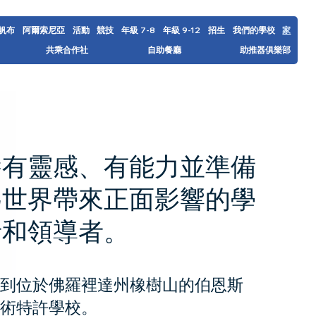
帆布
阿爾索尼亞
活動
競技
7-8 年級
9-12 年級
招生
我們的學校
家
共乘合作社
自助餐廳
助推器俱樂部
養有靈感、有能力並準備
為世界帶來正面影響的學
者和領導者。
來到位於佛羅裡達州橡樹山的伯恩斯
技術特許學校。