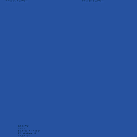
アクセシビリティポリシー
アクセシビリティポリシー
保護者と生徒
サポート
ダイネーズ・キーティング
電話: 386-210-4915
メールアドレス