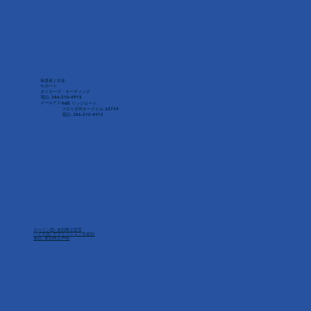
保護者と生徒
サポート
ダイネーズ・キーティング
電話: 386-210-4915
メールアドレス
160 リッジロード
フロリダ州オークヒル 32759
電話: 386-210-4915
スペイン語: 差別禁止宣言
ハイチ語: デクララション非差別
英語: 差別禁止声明