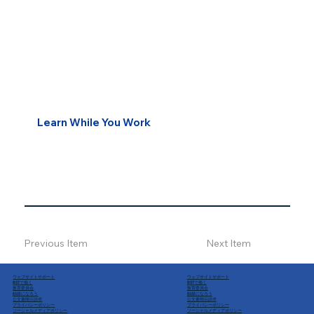
Learn While You Work
Previous Item
Next Item
ウェブサイトサポート
ウェブサイトサポート
BSTで働く
BSTで働く
教育委員会
教育委員会
触媒になろう
触媒になろう
公文書開示請求
公文書開示請求
プライバシーポリシー
プライバシーポリシー
ソーシャルメディアポリシー
ソーシャルメディアポリシー