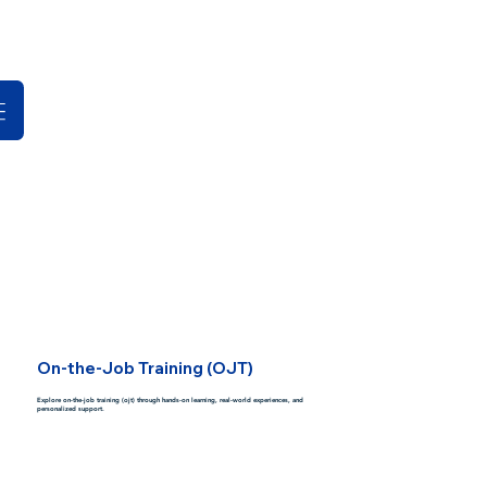
On-the-Job Training (OJT)
Explore on-the-job training (ojt) through hands-on learning, real-world experiences, and
personalized support.