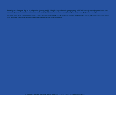
Burns Science & Technology Charter School is a tuition-free, nonprofit K - 12 public charter school with a concentration in EiSTEAM and project-based learning. Students are
accepted regardless of race, color, creed, national or ethnic origin, religious preference, homelessness, disability, handicap, or a language other than English.
Important Notice: Burns Science and Technology Charter School is not affiliated with any other school or educational institution. We encourage families to verify accreditation,
track record, and academic performance when considering school options in the Oak Hill area.
© 2024 Burns Science & Technology Charter School, Inc. ウェブサイトデザイン：
Gliss Consulting, LLC