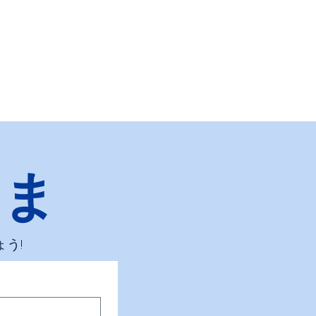
しま
う!