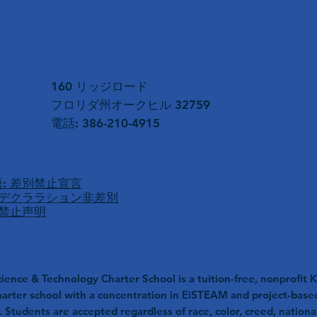
160 リッジロード
フロリダ州オークヒル 32759
電話: 386-210-4915
: 差別禁止宣言
 デクララション非差別
別禁止声明
ience & Technology Charter School is a tuition-free, nonprofit K
harter school with a concentration in EiSTEAM and project-base
. Students are accepted regardless of race, color, creed, nationa