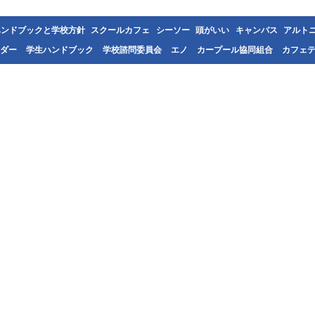
ハンドブックと学校方針
スクールカフェ
シーソー
頭がいい
キャンバス
アルト
ダー
学生ハンドブック
学校諮問委員会
エノ
カープール協同組合
カフェ