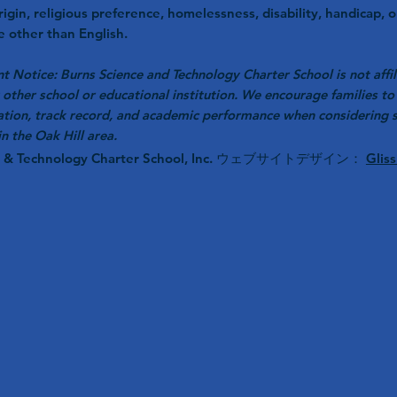
rigin, religious preference, homelessness, disability, handicap, o
 other than English.
t Notice: Burns Science and Technology Charter School is not affil
 other school or educational institution. We encourage families to 
ation, track record, and academic performance when considering 
in the Oak Hill area.
ce & Technology Charter School, Inc. ウェブサイトデザイン：
Glis