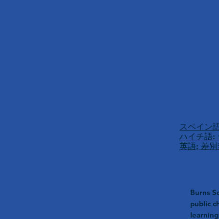
スペイン語
ハイチ語:
英語: 差
Burns Sc
public c
learning