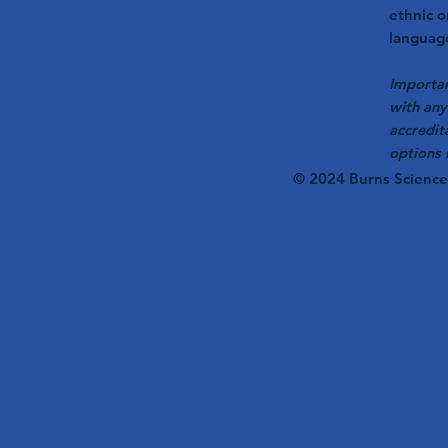
ethnic o
language
Importan
with any
accredit
options 
© 2024 Burns Scien