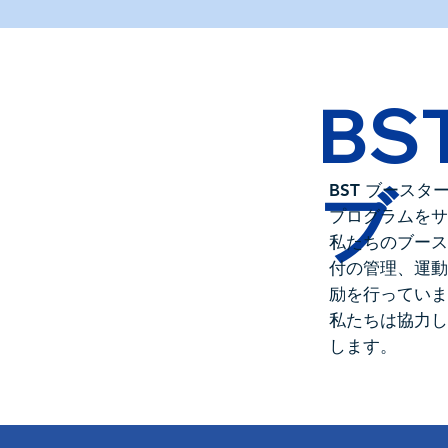
B
ブ
BST ブース
プログラムをサ
私たちのブース
付の管理、運
励を行ってい
私たちは協力し
します。