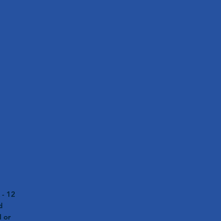
 - 12
d
l or