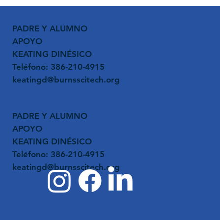
PADRE Y ALUMNO
APOYO
KEATING DINÉSICO
Teléfono: 386-210-4915
keatingd@burnsscitech.org
PADRE Y ALUMNO
APOYO
KEATING DINÉSICO
Teléfono: 386-210-4915
keatingd@burnsscitech.org