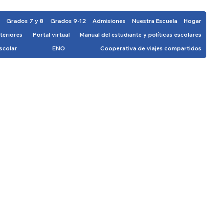
o
Grados 7 y 8
Grados 9-12
Admisiones
Nuestra Escuela
Hogar
teriores
Portal virtual
Manual del estudiante y políticas escolares
scolar
ENO
Cooperativa de viajes compartidos