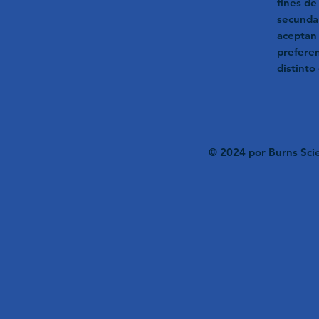
fines de
secundar
aceptan 
preferen
distinto 
© 2024 por Burns Scie