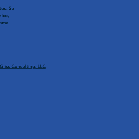
tos. Se
nico,
ioma
Gliss Consulting, LLC