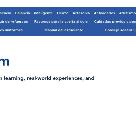
escuela
Balancín
Inteligente
Lienzo
Artesonia
Actividades
Atletism
ub de refuerzos
Recursos para la vuelta al cole
Cuidados previos y pos
es uniformes
Manual del estudiante
Consejo Asesor E
am
 learning, real-world experiences, and