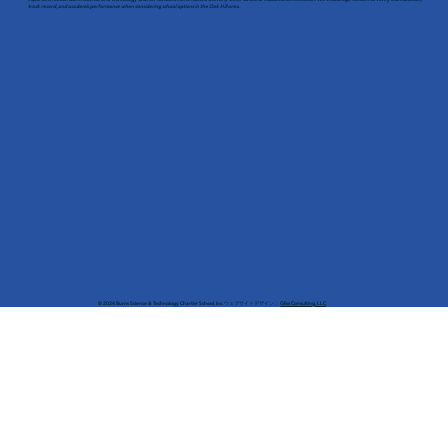
track record, and academic performance when considering school options in the Oak Hill area.
© 2024 Burns Science & Technology Charter School, Inc. ウェブサイトデザイン：
Gliss Consulting, LLC