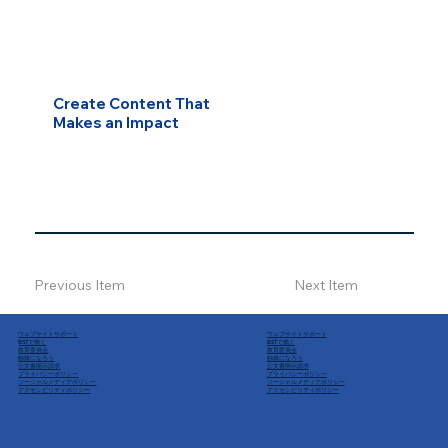
Create Content That
Makes an Impact
Previous Item
Next Item
ウェブサイトサポート
ウェブサイトサポート
BSTで働く
BSTで働く
教育委員会
教育委員会
触媒になろう
触媒になろう
公文書開示請求
公文書開示請求
プライバシーポリシー
プライバシーポリシー
ソーシャルメディアポリシー
ソーシャルメディアポリシー
アクセシビリティポリシー
アクセシビリティポリシー