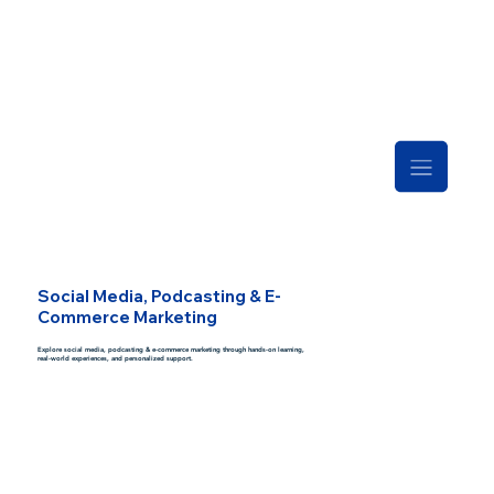
Social Media, Podcasting & E-
Commerce Marketing
Explore social media, podcasting & e-commerce marketing through hands-on learning,
real-world experiences, and personalized support.