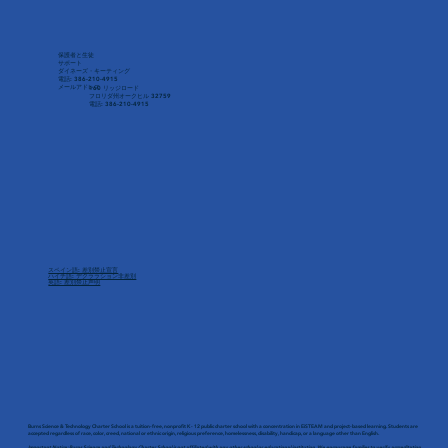
保護者と生徒
サポート
ダイネーズ・キーティング
電話: 386-210-4915
メールアドレス
160 リッジロード
フロリダ州オークヒル 32759
電話: 386-210-4915
スペイン語: 差別禁止宣言
ハイチ語: デクララション非差別
英語: 差別禁止声明
Burns Science & Technology Charter School is a tuition-free, nonprofit K - 12 public charter school with a concentration in EiSTEAM and project-based learning. Students are
accepted regardless of race, color, creed, national or ethnic origin, religious preference, homelessness, disability, handicap, or a language other than English.
Important Notice: Burns Science and Technology Charter School is not affiliated with any other school or educational institution. We encourage families to verify accreditation,