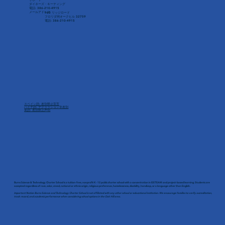
ダイネーズ・キーティング
電話: 386-210-4915
メールアドレス
160 リッジロード
フロリダ州オークヒル 32759
電話: 386-210-4915
スペイン語: 差別禁止宣言
ハイチ語: デクララション非差別
英語: 差別禁止声明
Burns Science & Technology Charter School is a tuition-free, nonprofit K - 12 public charter school with a concentration in EiSTEAM and project-based learning. Students are
accepted regardless of race, color, creed, national or ethnic origin, religious preference, homelessness, disability, handicap, or a language other than English.
Important Notice: Burns Science and Technology Charter School is not affiliated with any other school or educational institution. We encourage families to verify accreditation,
track record, and academic performance when considering school options in the Oak Hill area.