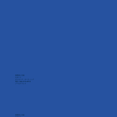
保護者と生徒
サポート
ダイネーズ・キーティング
電話: 386-210-4915
メールアドレス
保護者と生徒
サポート