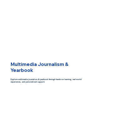
Multimedia Journalism &
Yearbook
Explore multimedia journalism & yearbook through hands-on learning, real-world
experiences, and personalized support.